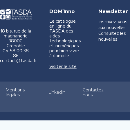
DOM'Inno
Newsletter
Le catalogue
Inscrivez-vous
en ligne du
aux nouvelles
TASDA des
18 bis, rue de la
Consultez les
aides
magnanerie
nouvelles
technologiques
38000
et numériques
Grenoble
pour bien vivre
04 58 00 38
à domicile
86
contact@tasda.fr
Visiter le site
Mentions
Contactez-
LinkedIn
légales
nous