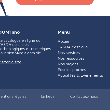
DOM'Inno
Menu
Le catalogue en ligne du
Accueil
TASDA des aides
TASDA
c’est quoi ?
technologiques et numériques
Nos services
our bien vivre à domicile
Nos ressources
isiter le site
Nos projets
Pour les proches
Actualités &
Evénements
entions légales
LinkedIn
Contactez-nous