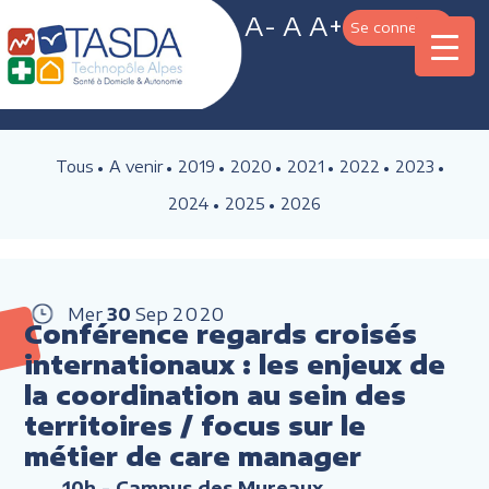
A-
A
A+
Se connecter
Tous
A venir
2019
2020
2021
2022
2023
2024
2025
2026
Mer
30
Sep
2020
Conférence regards croisés
internationaux : les enjeux de
la coordination au sein des
territoires / focus sur le
métier de care manager
10h
- Campus des Mureaux