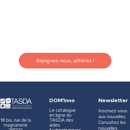
Rejoignez-nous, adhérez !
DOM'Inno
Newsletter
Le catalogue
Inscrivez-vous
en ligne du
aux nouvelles
TASDA des
18 bis, rue de la
Consultez les
aides
magnanerie
nouvelles
technologiques
38000