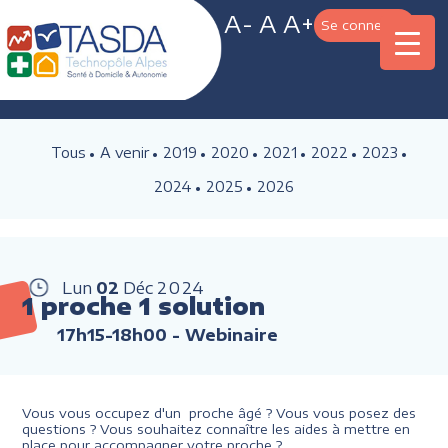
A-
A
A+
Se connecter
Tous
A venir
2019
2020
2021
2022
2023
2024
2025
2026
Lun
02
Déc
2024
1 proche 1 solution
17h15-18h00
- Webinaire
Vous vous occupez d'un proche âgé ? Vous vous posez des
questions ? Vous souhaitez connaître les aides à mettre en
place pour accompagner votre proche ?