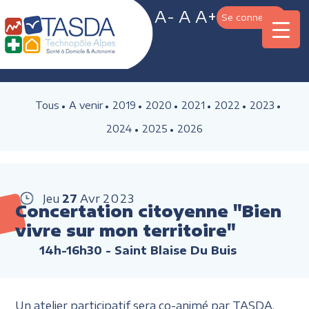
A-
A
A+
Se connecter
Tous
A venir
2019
2020
2021
2022
2023
2024
2025
2026
Jeu
27
Avr
2023
Concertation citoyenne "Bien
vivre sur mon territoire"
14h-16h30
- Saint Blaise Du Buis
Un atelier participatif sera co-animé par TASDA,