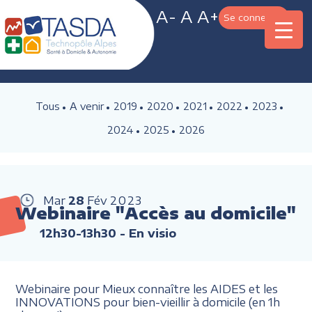
A-
A
A+
Se connecter
Tous
A venir
2019
2020
2021
2022
2023
2024
2025
2026
Mar
28
Fév
2023
Webinaire "Accès au domicile"
12h30-13h30
- En visio
Webinaire pour Mieux connaître les AIDES et les
INNOVATIONS pour bien-vieillir à domicile (en 1h