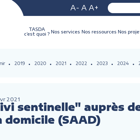
A-
A
A+
TASDA
Nos services
Nos ressources
Nos proje
c’est quoi ?
nir
2019
2020
2021
2022
2023
2024
vr
2021
vi sentinelle" auprès d
à domicile (SAAD)