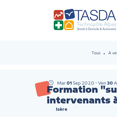
Tous
A ve
Mar
01
Sep
2020
Ven
30
A
Formation "sui
intervenants 
Isère