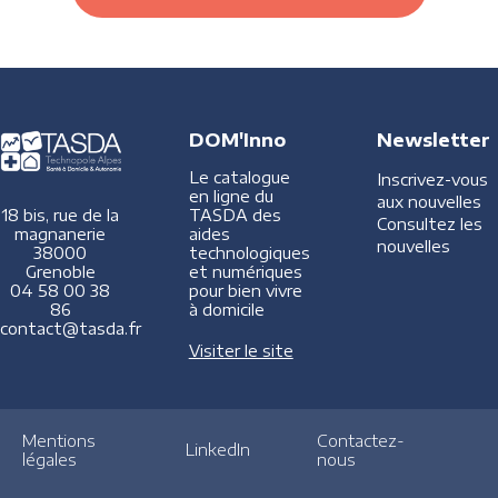
DOM'Inno
Newsletter
Le catalogue
Inscrivez-vous
en ligne du
aux nouvelles
TASDA des
18 bis, rue de la
Consultez les
aides
magnanerie
nouvelles
technologiques
38000
et numériques
Grenoble
pour bien vivre
04 58 00 38
à domicile
86
contact@tasda.fr
Visiter le site
Mentions
Contactez-
LinkedIn
légales
nous