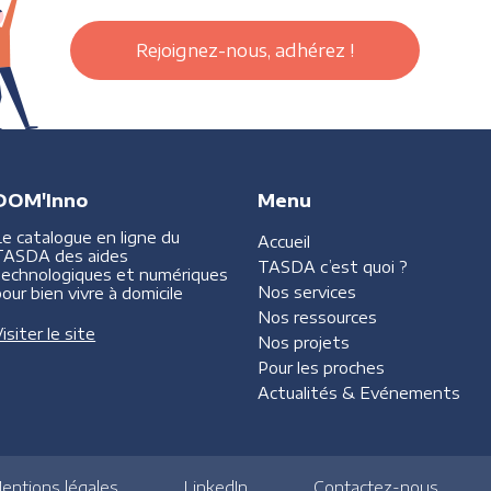
Rejoignez-nous, adhérez !
DOM'Inno
Menu
Le catalogue en ligne du
Accueil
TASDA des aides
TASDA
c’est quoi ?
technologiques et numériques
Nos services
our bien vivre à domicile
Nos ressources
isiter le site
Nos projets
Pour les proches
Actualités &
Evénements
entions légales
LinkedIn
Contactez-nous