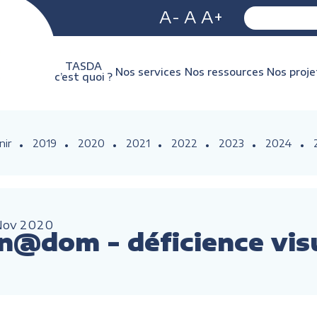
A-
A
A+
TASDA
Nos services
Nos ressources
Nos proje
c’est quoi ?
nir
2019
2020
2021
2022
2023
2024
Nov
2020
n@dom - déficience vis