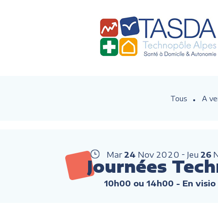
Tous
A ve
Mar
24
Nov
2020
Jeu
26
Journées Tech
10h00 ou 14h00
- En visio