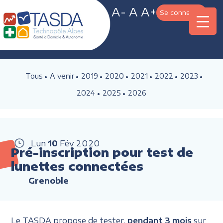
A-
A
A+
Se connecter
Tous
A venir
2019
2020
2021
2022
2023
2024
2025
2026
Lun
10
Fév
2020
Pré-inscription pour test de
lunettes connectées
Grenoble
Le TASDA propose de tester,
pendant 3 mois
sur