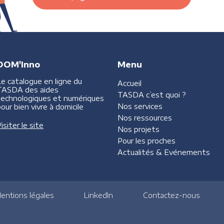
DOM'Inno
Menu
Le catalogue en ligne du
Accueil
TASDA des aides
TASDA
c’est quoi ?
technologiques et numériques
Nos services
our bien vivre à domicile
Nos ressources
isiter le site
Nos projets
Pour les proches
Actualités &
Evénements
entions légales
LinkedIn
Contactez-nous