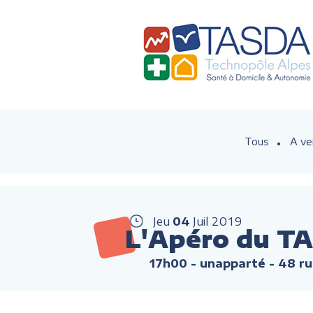
Tous
A ve
Jeu
04
Juil
2019
L'Apéro du TA
17h00
- unapparté - 48 ru