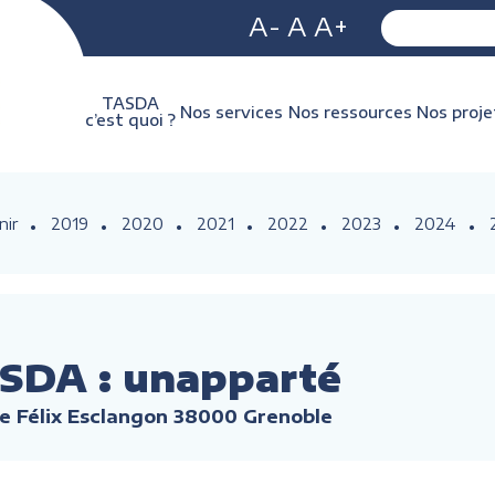
A-
A
A+
TASDA
Nos services
Nos ressources
Nos proje
c’est quoi ?
nir
2019
2020
2021
2022
2023
2024
SDA : unapparté
e Félix Esclangon 38000 Grenoble