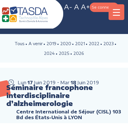
A-
A
A+
Se connecter
Tous
A venir
2019
2020
2021
2022
2023
2024
2025
2026
Lun
17
Juin
2019
Mar
18
Juin
2019
Séminaire francophone
interdisciplinaire
d’alzheimerologie
Centre International de Séjour (CISL) 103
Bd des États-Unis à LYON