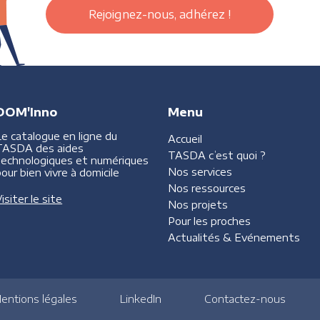
Rejoignez-nous, adhérez !
DOM'Inno
Menu
Le catalogue en ligne du
Accueil
TASDA des aides
TASDA
c’est quoi ?
technologiques et numériques
Nos services
our bien vivre à domicile
Nos ressources
isiter le site
Nos projets
Pour les proches
Actualités &
Evénements
entions légales
LinkedIn
Contactez-nous