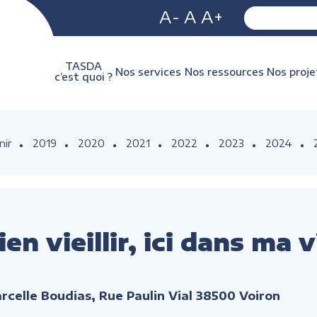
A-
A
A+
TASDA
Nos services
Nos ressources
Nos proje
c’est quoi ?
nir
2019
2020
2021
2022
2023
2024
en vieillir, ici dans ma 
celle Boudias, Rue Paulin Vial 38500 Voiron