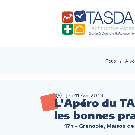
Tous
A ve
Jeu
11
Avr
2019
L'Apéro du TAS
les bonnes pra
17h
- Grenoble, Maison de