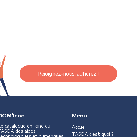
Rejoignez-nous, adhérez !
DOM'Inno
Menu
Le catalogue en ligne du
Accueil
TASDA des aides
TASDA
c’est quoi ?
technologiques et numériques