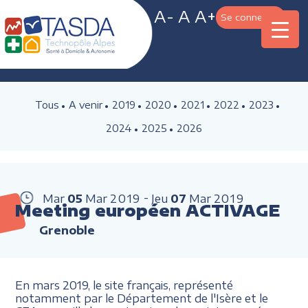
A-
A
A+
Se connecter
Tous
A venir
2019
2020
2021
2022
2023
2024
2025
2026
Mar
05
Mar
2019
Jeu
07
Mar
2019
Meeting européen ACTIVAGE
Grenoble
En mars 2019, le site français, représenté
notamment par le Département de l'Isère et le