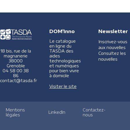
DOM'Inno
Newsletter
Le catalogue
Inscrivez-vous
en ligne du
aux nouvelles
TASDA des
18 bis, rue de la
Consultez les
aides
magnanerie
nouvelles
technologiques
38000
et numériques
Grenoble
pour bien vivre
04 58 00 38
à domicile
86
contact@tasda.fr
Visiter le site
Mentions
Contactez-
LinkedIn
légales
nous