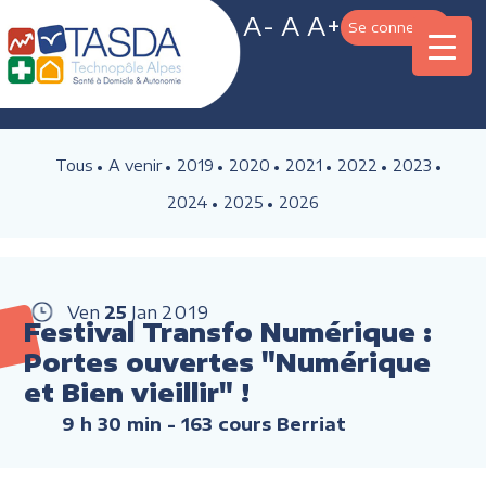
A-
A
A+
Se connecter
Tous
A venir
2019
2020
2021
2022
2023
2024
2025
2026
Ven
25
Jan
2019
Festival Transfo Numérique :
Portes ouvertes "Numérique
et Bien vieillir" !
9 h 30 min
- 163 cours Berriat