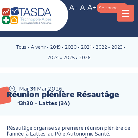
A-
A
A+
Se connecter
Tous
A venir
2019
2020
2021
2022
2023
2024
2025
2026
Mar
31
Mar
2026
Réunion plénière Résautâge
13h30
- Lattes (34)
Résautâge organise sa première réunion plénière de
l'année, à Lattes, au Pôle Autonomie Santé.