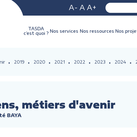
A-
A
A+
TASDA
Nos services
Nos ressources
Nos proje
c’est quoi ?
nir
2019
2020
2021
2022
2023
2024
ns, métiers d'avenir
ité BAYA