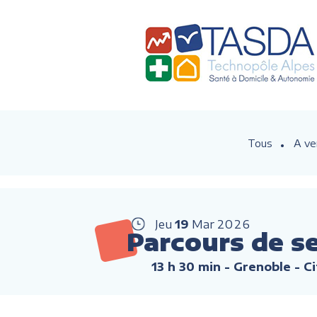
Tous
A ve
Jeu
19
Mar
2026
Parcours de se
13 h 30 min
- Grenoble - C