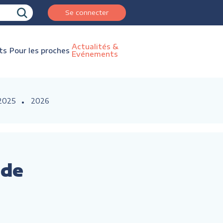
Se connecter
Actualités &
ts
Pour les proches
Evénements
2025
2026
 de