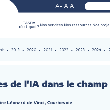
A-
A
A+
TASDA
Nos services
Nos ressources
Nos proje
c’est quoi ?
nir
2019
2020
2021
2022
2023
2024
s de l'IA dans le champ
aire Léonard de Vinci, Courbevoie