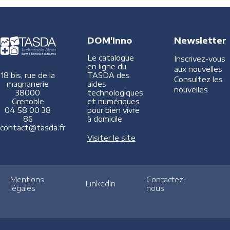
DOM'Inno
Newsletter
Le catalogue
Inscrivez-vous
en ligne du
aux nouvelles
TASDA des
18 bis, rue de la
Consultez les
aides
magnanerie
nouvelles
technologiques
38000
et numériques
Grenoble
pour bien vivre
04 58 00 38
à domicile
86
contact@tasda.fr
Visiter le site
Mentions
Contactez-
LinkedIn
légales
nous