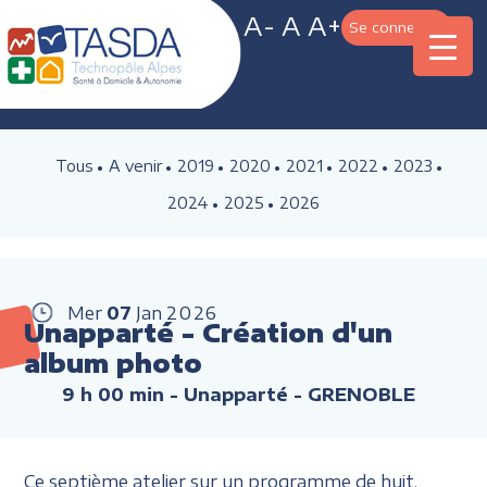
A-
A
A+
Se connecter
Tous
A venir
2019
2020
2021
2022
2023
2024
2025
2026
Mer
07
Jan
2026
Unapparté - Création d'un
album photo
9 h 00 min
- Unapparté - GRENOBLE
Ce septième atelier sur un programme de huit,