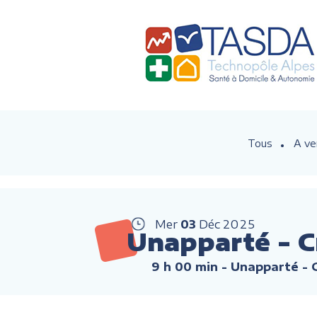
Tous
A ve
Mer
03
Déc
2025
Unapparté - C
9 h 00 min
- Unapparté -