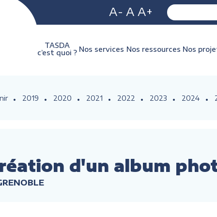
A-
A
A+
TASDA
Nos services
Nos ressources
Nos proje
c’est quoi ?
nir
2019
2020
2021
2022
2023
2024
réation d'un album pho
 GRENOBLE