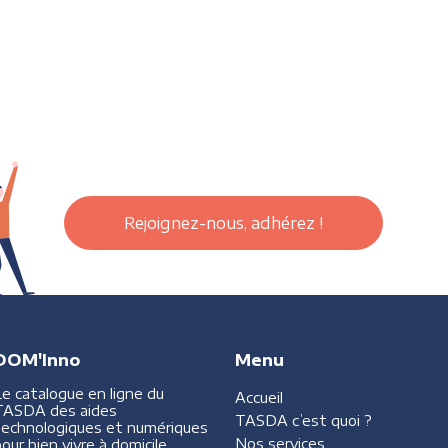
Rejoignez-nous, adhérez !
DOM'Inno
Menu
Le catalogue en ligne du
Accueil
TASDA des aides
TASDA
c’est quoi ?
technologiques et numériques
Nos services
our bien vivre à domicile