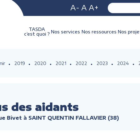
A-
A
A+
TASDA
Nos services
Nos ressources
Nos proje
c’est quoi ?
nir
2019
2020
2021
2022
2023
2024
s des aidants
Rue Bivet à SAINT QUENTIN FALLAVIER (38)