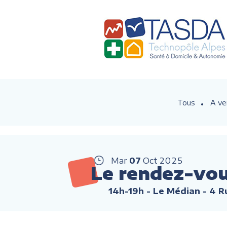
Tous
A ve
Mar
07
Oct
2025
Le rendez-vou
14h-19h
- Le Médian - 4 