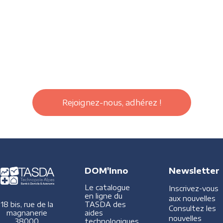
Rejoignez-nous, adhérez !
DOM'Inno
Newsletter
Le catalogue
Inscrivez-vous
en ligne du
aux nouvelles
TASDA des
18 bis, rue de la
Consultez les
aides
magnanerie
nouvelles
technologiques
38000