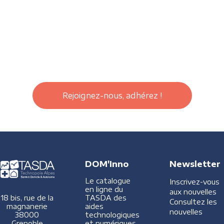
Rejoignez-nous, adhérez !
DOM'Inno
Newsletter
Le catalogue
Inscrivez-vous
en ligne du
aux nouvelles
TASDA des
18 bis, rue de la
Consultez les
aides
magnanerie
nouvelles
technologiques
38000
et numériques
Grenoble