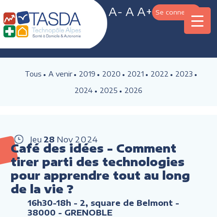
A-
A
A+
Se connecter
Tous
A venir
2019
2020
2021
2022
2023
2024
2025
2026
Jeu
28
Nov
2024
Café des idées - Comment
tirer parti des technologies
pour apprendre tout au long
de la vie ?
16h30-18h
- 2, square de Belmont -
38000 - GRENOBLE