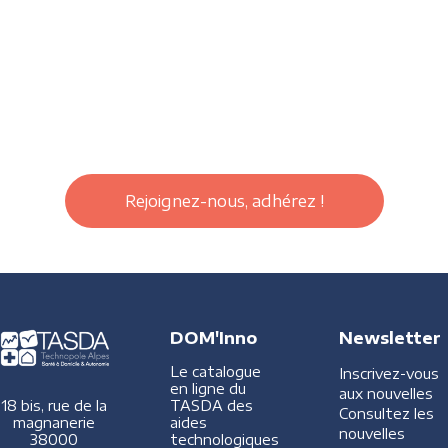
Rejoignez-nous, adhérez !
DOM'Inno
Newsletter
Le catalogue
Inscrivez-vous
en ligne du
aux nouvelles
TASDA des
18 bis, rue de la
Consultez les
aides
magnanerie
nouvelles
technologiques
38000