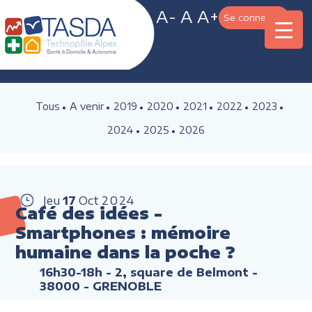
A-
A
A+
Se connecter
Tous
A venir
2019
2020
2021
2022
2023
2024
2025
2026
Jeu
17
Oct
2024
Café des idées -
Smartphones : mémoire
humaine dans la poche ?
16h30-18h
- 2, square de Belmont -
38000 - GRENOBLE