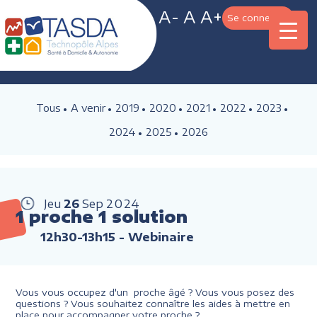
A-
A
A+
Se connecter
Tous
A venir
2019
2020
2021
2022
2023
2024
2025
2026
Jeu
26
Sep
2024
1 proche 1 solution
12h30-13h15
- Webinaire
Vous vous occupez d'un proche âgé ? Vous vous posez des
questions ? Vous souhaitez connaître les aides à mettre en
place pour accompagner votre proche ?