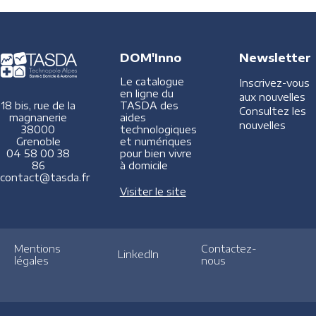
DOM'Inno
Newsletter
Le catalogue
Inscrivez-vous
en ligne du
aux nouvelles
TASDA des
18 bis, rue de la
Consultez les
aides
magnanerie
nouvelles
technologiques
38000
et numériques
Grenoble
pour bien vivre
04 58 00 38
à domicile
86
contact@tasda.fr
Visiter le site
Mentions
Contactez-
LinkedIn
légales
nous