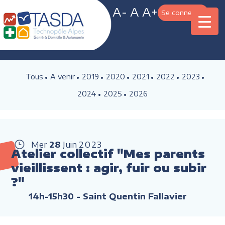
A-
A
A+
Se connecter
Tous
A venir
2019
2020
2021
2022
2023
2024
2025
2026
Mer
28
Juin
2023
Atelier collectif "Mes parents
vieillissent : agir, fuir ou subir
?"
14h-15h30
- Saint Quentin Fallavier