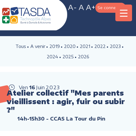
A-
A
A+
Se connecter
Tous
A venir
2019
2020
2021
2022
2023
2024
2025
2026
Ven
16
Juin
2023
Atelier collectif "Mes parents
vieillissent : agir, fuir ou subir
?"
14h-15h30
- CCAS La Tour du Pin