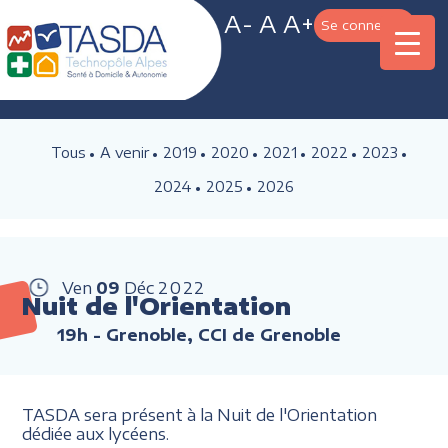
A-
A
A+
Se connecter
Tous
A venir
2019
2020
2021
2022
2023
2024
2025
2026
Ven
09
Déc
2022
Nuit de l'Orientation
19h
- Grenoble, CCI de Grenoble
TASDA sera présent à la Nuit de l'Orientation
dédiée aux lycéens.