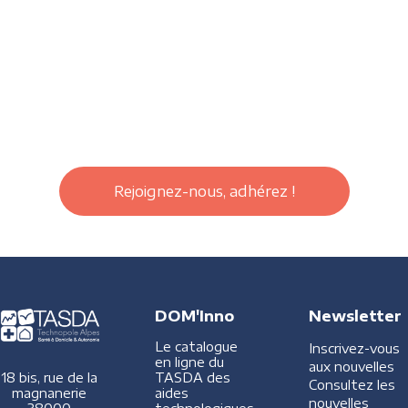
Rejoignez-nous, adhérez !
DOM'Inno
Newsletter
Le catalogue
Inscrivez-vous
en ligne du
aux nouvelles
TASDA des
18 bis, rue de la
Consultez les
aides
magnanerie
nouvelles