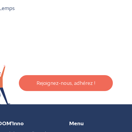
 Lemps
Rejoignez-nous, adhérez !
DOM'Inno
Menu