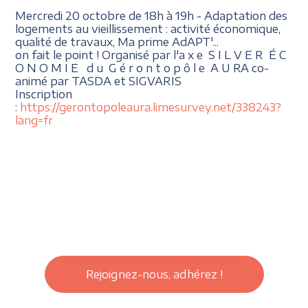
Mercredi 20 octobre de 18h à 19h - Adaptation des
logements au vieillissement :
activité économique,
qualité de travaux, Ma prime AdAPT'...
on fait le point ! Organisé par l'a
x e
S I L V E R
É C
O N O M I E
d u
G é r o n t o p ô l e
A U RA co-
animé par TASDA et SIGVARIS
Inscription
:
https://gerontopoleaura.limesurvey.net/338243?
lang=fr
Rejoignez-nous, adhérez !