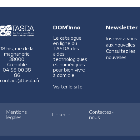
DOM'Inno
Newsletter
Le catalogue
Inscrivez-vous
en ligne du
aux nouvelles
TASDA des
18 bis, rue de la
Consultez les
aides
magnanerie
nouvelles
technologiques
38000
et numériques
Grenoble
pour bien vivre
04 58 00 38
à domicile
86
contact@tasda.fr
Visiter le site
Mentions
Contactez-
LinkedIn
légales
nous