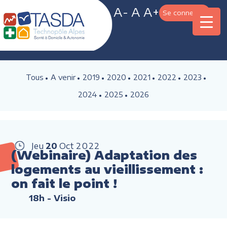
A-
A
A+
Se connecter
Tous
A venir
2019
2020
2021
2022
2023
2024
2025
2026
Jeu
20
Oct
2022
(Webinaire) Adaptation des
logements au vieillissement :
on fait le point !
18h
- Visio