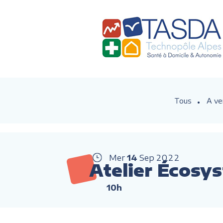
Tous
A ve
Mer
14
Sep
2022
Atelier Écosys
10h