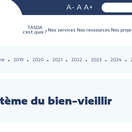
A-
A
A+
TASDA
Nos services
Nos ressources
Nos proje
c’est quoi ?
nir
2019
2020
2021
2022
2023
2024
tème du bien-vieillir