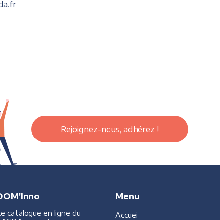
da.fr
Rejoignez-nous, adhérez !
DOM'Inno
Menu
Le catalogue en ligne du
Accueil