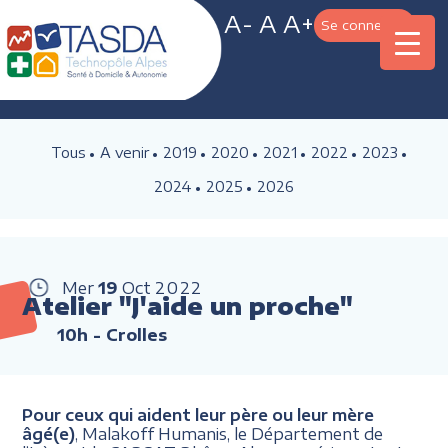
A-
A
A+
Se connecter
Tous
A venir
2019
2020
2021
2022
2023
2024
2025
2026
Mer
19
Oct
2022
Atelier "J'aide un proche"
10h
- Crolles
Pour ceux qui aident leur père ou leur mère
âgé(e)
, Malakoff Humanis, le Département de