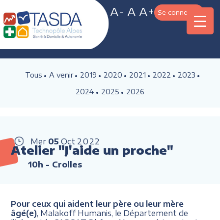
A-
A
A+
Se connecter
Tous
A venir
2019
2020
2021
2022
2023
2024
2025
2026
Mer
05
Oct
2022
Atelier "J'aide un proche"
10h
- Crolles
Pour ceux qui aident leur père ou leur mère
âgé(e)
, Malakoff Humanis, le Département de