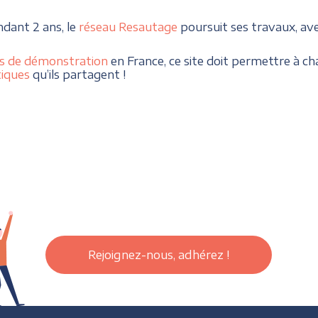
ndant 2 ans, le
réseau Resautage
poursuit ses travaux, av
s de démonstration
en France, ce site doit permettre à cha
tiques
qu’ils partagent !
Rejoignez-nous, adhérez !