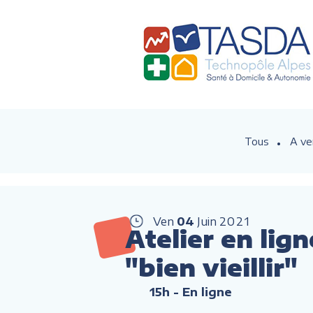
Tous
A ve
Ven
04
Juin
2021
Atelier en lig
"bien vieillir"
15h
- En ligne