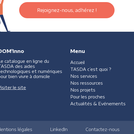
Rejoignez-nous, adhérez !
DOM'Inno
Menu
Le catalogue en ligne du
Accueil
TASDA des aides
TASDA
c’est quoi ?
technologiques et numériques
Nos services
our bien vivre à domicile
Nos ressources
isiter le site
Nos projets
Pour les proches
Actualités &
Evénements
entions légales
LinkedIn
Contactez-nous