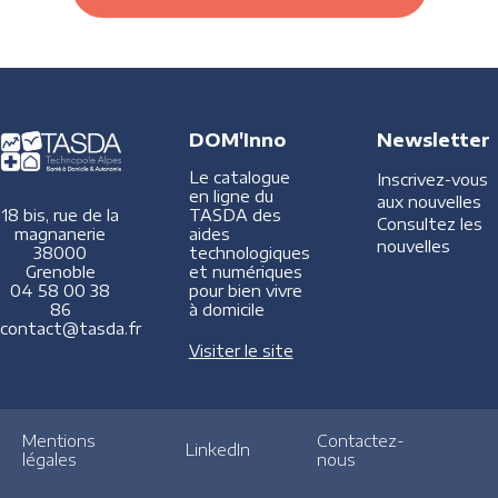
DOM'Inno
Newsletter
Le catalogue
Inscrivez-vous
en ligne du
aux nouvelles
TASDA des
18 bis, rue de la
Consultez les
aides
magnanerie
nouvelles
technologiques
38000
et numériques
Grenoble
pour bien vivre
04 58 00 38
à domicile
86
contact@tasda.fr
Visiter le site
Mentions
Contactez-
LinkedIn
légales
nous