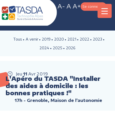
A-
A
A+
Se connecter
Tous
A venir
2019
2020
2021
2022
2023
2024
2025
2026
Jeu
11
Avr
2019
L'Apéro du TASDA "Installer
des aides à domicile : les
bonnes pratiques !"
17h
- Grenoble, Maison de l'autonomie