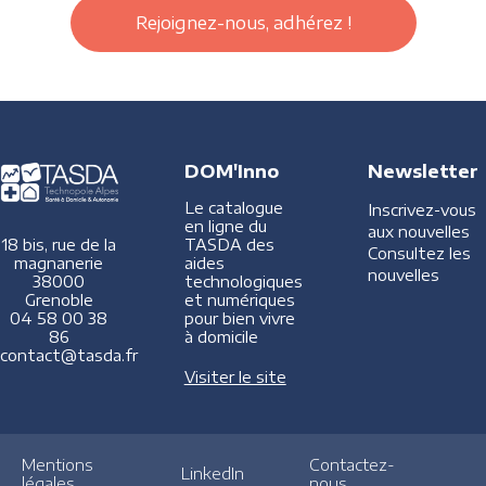
Rejoignez-nous, adhérez !
DOM'Inno
Newsletter
Le catalogue
Inscrivez-vous
en ligne du
aux nouvelles
TASDA des
18 bis, rue de la
Consultez les
aides
magnanerie
nouvelles
technologiques
38000
et numériques
Grenoble
pour bien vivre
04 58 00 38
à domicile
86
contact@tasda.fr
Visiter le site
Mentions
Contactez-
LinkedIn
légales
nous