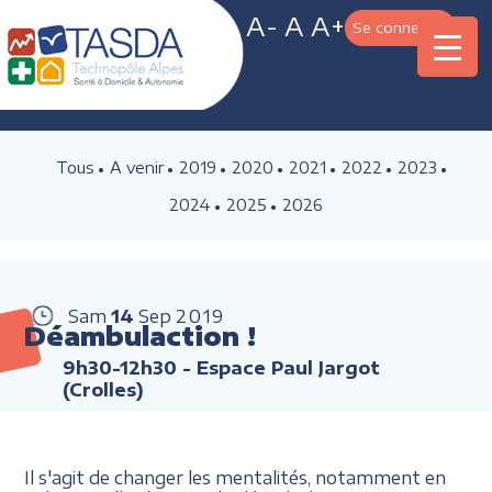
A-
A
A+
Se connecter
Tous
A venir
2019
2020
2021
2022
2023
2024
2025
2026
Sam
14
Sep
2019
Déambulaction !
9h30-12h30
- Espace Paul Jargot
(Crolles)
Il s'agit de changer les mentalités, notamment en