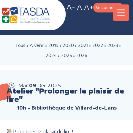
A-
A
A+
Se connecter
Tous
A venir
2019
2020
2021
2022
2023
2024
2025
2026
Mar
09
Déc
2025
Atelier "Prolonger le plaisir de
lire"
10h
- Bibliothèque de Villard-de-Lans
Prolonger le plaisir de lire !