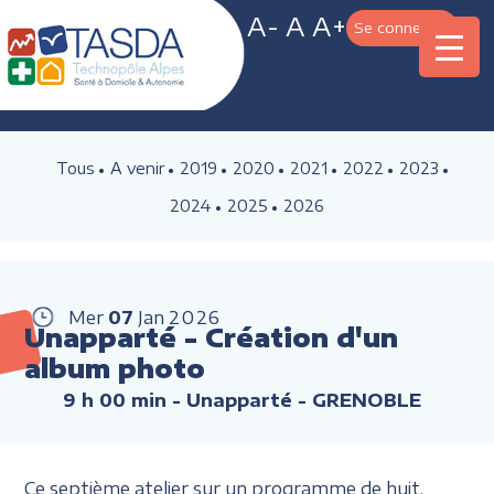
A-
A
A+
Se connecter
Tous
A venir
2019
2020
2021
2022
2023
2024
2025
2026
Mer
07
Jan
2026
Unapparté - Création d'un
album photo
9 h 00 min
- Unapparté - GRENOBLE
Ce septième atelier sur un programme de huit,