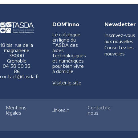
DOM'Inno
Newsletter
Le catalogue
Inscrivez-vous
en ligne du
aux nouvelles
TASDA des
18 bis, rue de la
Consultez les
aides
magnanerie
nouvelles
technologiques
38000
et numériques
Grenoble
pour bien vivre
04 58 00 38
à domicile
86
contact@tasda.fr
Visiter le site
Mentions
Contactez-
LinkedIn
légales
nous