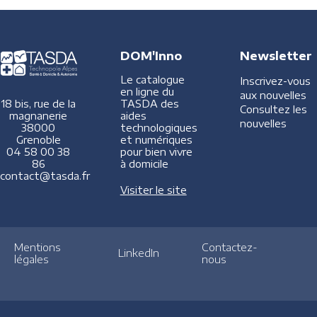
DOM'Inno
Newsletter
Le catalogue
Inscrivez-vous
en ligne du
aux nouvelles
TASDA des
18 bis, rue de la
Consultez les
aides
magnanerie
nouvelles
technologiques
38000
et numériques
Grenoble
pour bien vivre
04 58 00 38
à domicile
86
contact@tasda.fr
Visiter le site
Mentions
Contactez-
LinkedIn
légales
nous