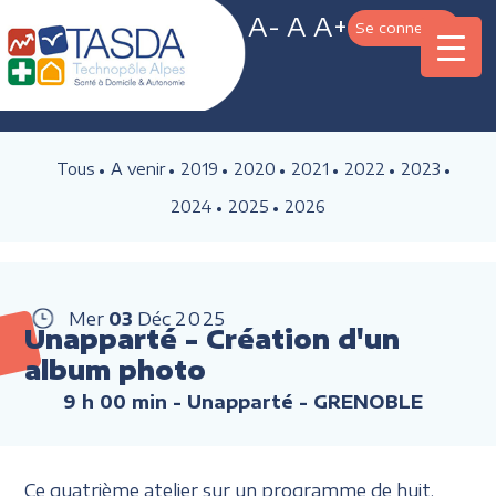
A-
A
A+
Se connecter
Tous
A venir
2019
2020
2021
2022
2023
2024
2025
2026
Mer
03
Déc
2025
Unapparté - Création d'un
album photo
9 h 00 min
- Unapparté - GRENOBLE
Ce quatrième atelier sur un programme de huit,