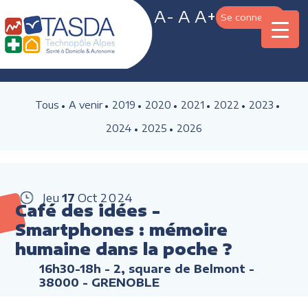
A-
A
A+
Se connecter
Tous
A venir
2019
2020
2021
2022
2023
2024
2025
2026
Jeu
17
Oct
2024
Café des idées -
Smartphones : mémoire
humaine dans la poche ?
16h30-18h
- 2, square de Belmont -
38000 - GRENOBLE