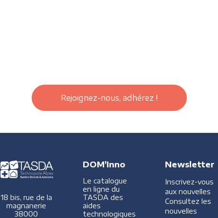
Rejoignez-nous, adhérez !
DOM'Inno
Newsletter
Le catalogue
Inscrivez-vous
en ligne du
aux nouvelles
TASDA des
18 bis, rue de la
Consultez les
aides
magnanerie
nouvelles
technologiques
38000