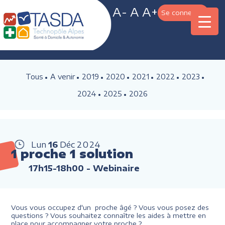
A-
A
A+
Se connecter
Tous
A venir
2019
2020
2021
2022
2023
2024
2025
2026
Lun
16
Déc
2024
1 proche 1 solution
17h15-18h00
- Webinaire
Vous vous occupez d'un proche âgé ? Vous vous posez des
questions ? Vous souhaitez connaître les aides à mettre en
place pour accompagner votre proche ?