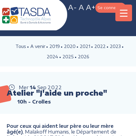
A-
A
A+
Se connecter
Tous
A venir
2019
2020
2021
2022
2023
2024
2025
2026
Mer
14
Sep
2022
Atelier "J'aide un proche"
10h
- Crolles
Pour ceux qui aident leur père ou leur mère
âgé(e)
, Malakoff Humanis, le Département de