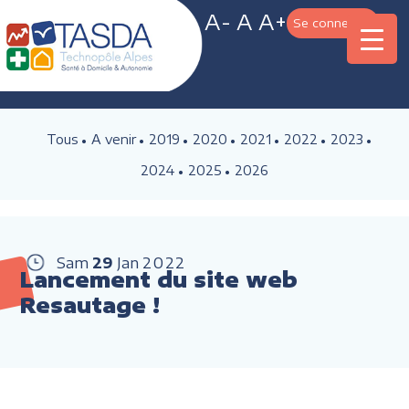
A-
A
A+
Se connecter
Tous
A venir
2019
2020
2021
2022
2023
2024
2025
2026
Sam
29
Jan
2022
Lancement du site web
Resautage !