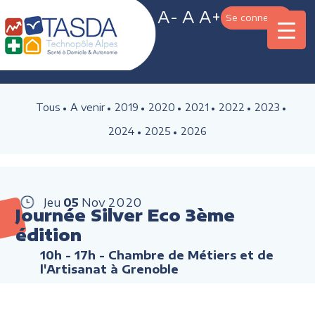
A-
A
A+
Se connecter
Tous
A venir
2019
2020
2021
2022
2023
2024
2025
2026
Jeu
05
Nov
2020
Journée Silver Eco 3ème
édition
10h - 17h
- Chambre de Métiers et de
l'Artisanat à Grenoble