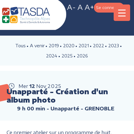
A-
A
A+
Se connecter
Tous
A venir
2019
2020
2021
2022
2023
2024
2025
2026
Mer
12
Nov
2025
Unapparté - Création d'un
album photo
9 h 00 min
- Unapparté - GRENOBLE
Ce premier atelier sur un programme de huit,