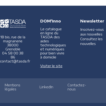
DOM'Inno
Newsletter
Le catalogue
Inscrivez-vous
en ligne du
aux nouvelles
TASDA des
18 bis, rue de la
Consultez les
aides
magnanerie
nouvelles
technologiques
38000
et numériques
Grenoble
pour bien vivre
04 58 00 38
à domicile
86
contact@tasda.fr
Visiter le site
Mentions
Contactez-
LinkedIn
légales
nous